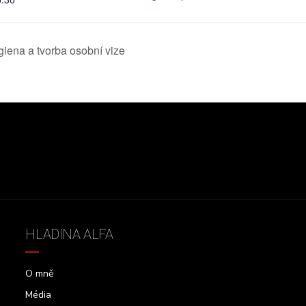
ena a tvorba osobní vize
HLADINA ALFA
O mně
Média