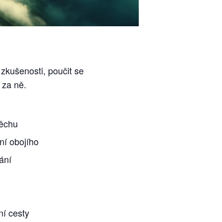
 zkušenosti, poučit se
 za ně.
pěchu
ní obojího
ání
ní cesty