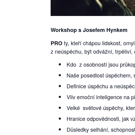
Workshop s Josefem Hynkem
ty, kteří chápou lidskost, omy
PRO
z neúspěchu, být odvážní, trpěliví, 
Kdo z osobností jsou průkopn
Naše posedlost úspěchem, sn
Definice úspěchu a neúspěc
Vliv emoční inteligence na 
Velké světové úspěchy, kte
Hranice odpovědnosti, jak vz
Důsledky selhání, schopnost 