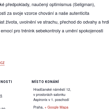
ické předpoklady, naučený optimismus (Seligman),
sti za svoje vzorce chování a naše autenticita
t života, uvolnění ve strachu, přechod do odvahy a hrdi
emocí pro trénink sebekontroly a umění spokojenosti
.cz
NOSTI
MÍSTO KONÁNÍ
Hradčanské náměstí 12,
v prostorách salonku
25
Aspironix v 1. poschodí
Praha
,
+ Google Mapa
5:30