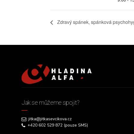
Zdravý spánek, spánková psychohygi
Jak se můžeme spojit?
jitka@jitkasevcikova.cz
+420 602 529 872 (pouze SMS)