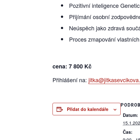
Pozitivní inteligence Genet
Přijímání osobní zodpovědno
Neúspěch jako zdravá součás
Proces zmapování vlastních 
cena: 7 800 Kč
Přihlášení na:
jitka@jitkasevcikova
PODROB
Přidat do kalendáře
Datum:
15.1.20
Čas:
9:00 - 1