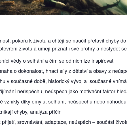
lnost, pokoru k životu a chtějí se naučit přetavit chyby do
otevření životu a umějí přiznat i své prohry a nestydět se
íci vědy o selhání a čím se od nich lze inspirovat
aha o dokonalost, hnací síly z dětství a obavy z neús
hu v současné době, historický vývoj a současné vnímá
přijímání neúspěchu, neúspěch jako motivační faktor hled
ré vznikly díky omylu, selhání, neúspěchu nebo náhodou
nikají chyby, analýza příčin
přijetí, srovnávání, adaptace, neúspěch – součást život