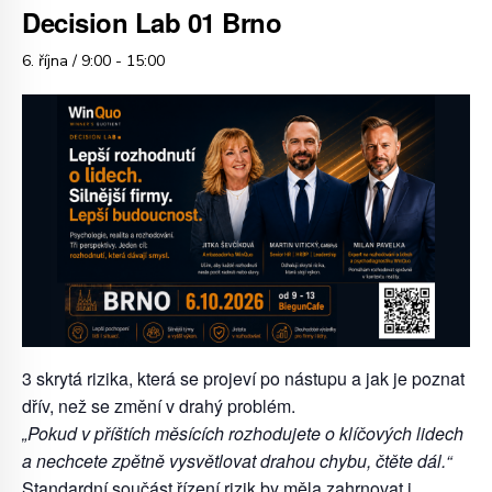
Decision Lab 01 Brno
6. října / 9:00
-
15:00
3 skrytá rizika, která se projeví po nástupu
a jak je poznat
dřív, než se změní v
drahý problém.
„Pokud v příštích měsících rozhodujete o klíčových lidech
a nechcete zpětně
vysvětlovat drahou chybu
,
čtěte dál.“
Standardní součást řízení rizik by měla zahrnovat i