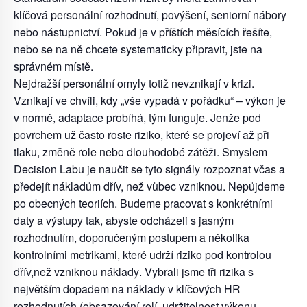
klíčová personální rozhodnutí
,
povýšení, seniorní nábory
nebo nástupnictví. Pokud je v příštích měsících řešíte,
nebo se
na ně chcete systematicky připravit, jste na
správném místě.
Nejdražší personální omyly totiž nevznikají v krizi.
Vznikají ve chvíli, kdy „vše vypadá v
pořádku“
–
výkon je
v normě, adaptace probíhá, tým funguje. Jenže pod
povrchem už
často roste riziko, které se projeví až při
tlaku, změně role nebo dlouhodobé zátěž
i.
Smyslem
Decision Labu
je naučit se tyto signály rozpoznat včas a
předejít nákladům dřív,
než vůbec vzniknou.
Nepůjdeme
po obecných teoriích. Budeme pracovat s konkrétními
daty a výstupy tak,
abyste odcházeli s jasným
rozhodnutím, doporučeným postupem a několika
kontrolními
metrikami, které udrží riziko pod kontrolou
dřív,
než vzniknou náklady
.
Vybrali jsme tři rizika s
největším dopadem na náklady v klíčových HR
rozhodnutích
(obsazování rolí, udržitelnost výkonu,