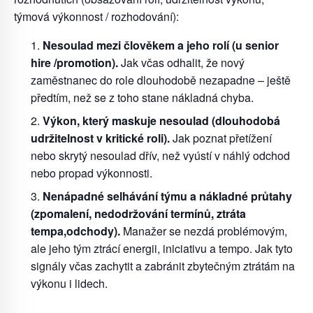
týmová výkonnost / rozhodování):
Nesoulad mezi člověkem a jeho rolí
(u senior
hire /promotion).
Jak včas odhalit, že nový
zaměstnanec do role dlouhodobě nezapadne
–
ještě
předtím, než se z toho stane nákladná chyba.
Výkon, který
maskuje nesoulad (dlouhodobá
udržitelnost v
kritické roli).
Jak poznat přetížení
nebo skrytý nesoulad dřív, než vyústí v náhlý odchod
nebo
propad výkonnosti.
Nenápadné selhávání týmu
a
nákladné průtahy
(zpomalení, nedodržování
termínů
, ztráta
tempa
,
odchody).
Manažer se nezdá problémovým,
ale jeho tým ztrácí energii, iniciativu a tempo.
Jak tyto
signály včas zachytit a zabránit zbytečným ztrátám na
výkonu i lidech.