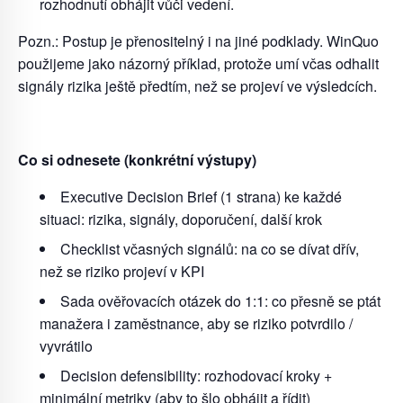
rozhodnutí obhájit vůči vedení.
Pozn.:
Postup je přenositelný i na jiné podklady. WinQuo
použijeme jako názorný příklad,
protože umí včas odhalit
signály rizika ještě předtím, než se projeví ve výsledcích.
Co si odnesete (konkrétní výstupy)
Executive Decision Brief
(1 strana) ke každé
situaci: rizika, signály, doporučení,
další krok
Checklist včasných signálů: na co se dívat dřív,
než se riziko projeví v KPI
Sada ověřovacích otázek do 1:1: co přesně se ptát
manažera i zaměstnance, aby
se riziko potvrdilo /
vyvrátilo
Decision defensibility: rozhodovací kroky +
minimální metriky (aby to šlo obhájit a
řídit)