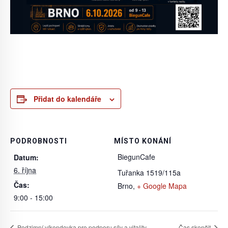
Přidat do kalendáře
PODROBNOSTI
MÍSTO KONÁNÍ
BiegunCafe
Datum:
6. října
Tuřanka 1519/115a
Čas:
Brno
,
+ Google Mapa
9:00 - 15:00
Podzimní víkendovka pro podporu síly a vitality
Čas skončit