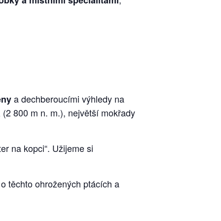
obky a místními specialitami
a dechberoucími výhledy na
eny
(2 800 m n. m.), největší mokřady
a
šter na kopci“. Užijeme si
e o těchto ohrožených ptácích a