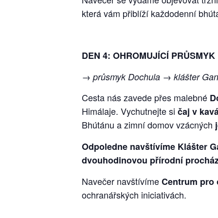
která vám přiblíží každodenní bhút
DEN 4: OHROMUJÍCÍ PRŮSMYK
→ průsmyk Dochula → klášter Gan
Cesta nás zavede přes malebné
D
Himálaje. Vychutnejte si
čaj v kav
Bhútánu a zimní domov vzácných
Odpoledne navštívíme Klášter G
dvouhodinovou přírodní prochá
Navečer navštívíme
Centrum pro 
ochranářských iniciativách.