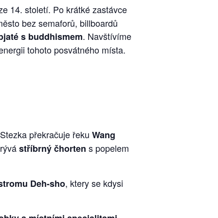
e 14. století. Po krátké zastávce
město bez semaforů, billboardů
. Navštívíme
 spjaté s buddhismem
energii tohoto posvátného místa.
 Stezka překračuje řeku
Wang
rývá
s popelem
stříbrný čhorten
, ktery se kdysi
 stromu Deh-sho
,