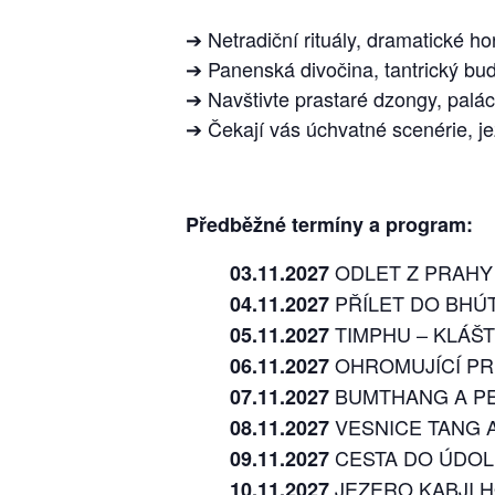
➔ Netradiční rituály, dramatické hor
➔ Panenská divočina, tantrický bu
➔ Navštivte prastaré dzongy, palác
➔ Čekají vás úchvatné scenérie, je
Předběžné termíny a program:
ODLET Z PRAHY
03.11.2027
PŘÍLET DO BHÚ
04.11.2027
TIMPHU – KLÁŠ
05.11.2027
OHROMUJÍCÍ PR
06.11.2027
BUMTHANG A P
07.11.2027
VESNICE TANG A
08.11.2027
CESTA DO ÚDOL
09.11.2027
JEZERO KABJI 
10.11.2027