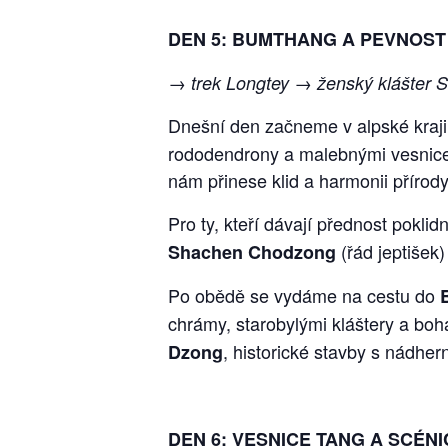
DEN 5: BUMTHANG A PEVNOS
→ trek Longtey → ženský klášter 
Dnešní den začneme v alpské kraj
rododendrony a malebnými vesnice
nám přinese klid a harmonii přírody
Pro ty, kteří dávají přednost pokl
(řád jeptišek
Shachen Chodzong
Po obědě se vydáme na cestu do
chrámy, starobylými kláštery a boh
, historické stavby s nádhe
Dzong
DEN 6: VESNICE TANG A SCÉN