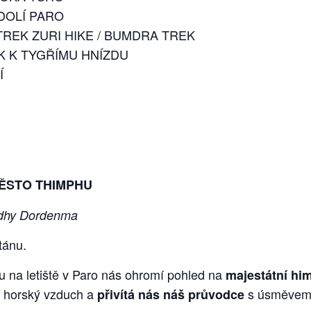
DOLÍ PARO
TREK ZURI HIKE / BUMDRA TREK
 K TYGŘÍMU HNÍZDU
Í
MĚSTO THIMPHU
ddhy Dordenma
utánu.
tu na letiště v Paro nás ohromí pohled na
majestátní hi
í horský vzduch a
s úsměvem
přivítá nás náš průvodce