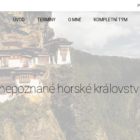
P
ÚVOD
TERMÍNY
O MNĚ
KOMPLETNÍ TÝM
epoznané horské královstv