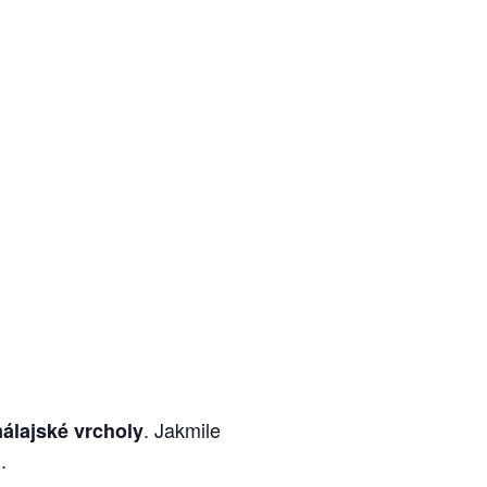
. Jakmile
málajské vrcholy
.