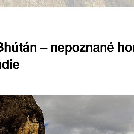
útán – nepoznané hors
ndie