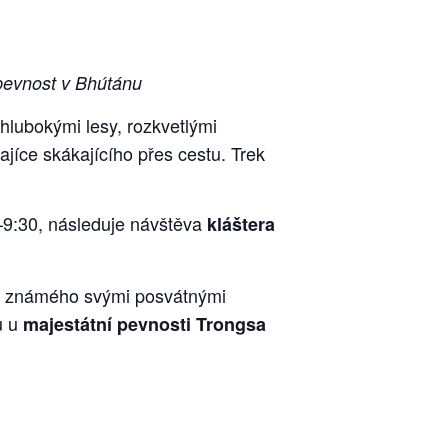
pevnost v Bhútánu
 hlubokými lesy, rozkvetlými
ce skákajícího přes cestu. Trek
0–9:30, následuje návštěva
kláštera
u, známého svými posvátnými
u u
majestátní pevnosti Trongsa