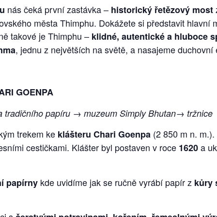
nás čeká první zastávka –
z
u
historický řetězový most
lovského města Thimphu. Dokážete si představit hlavní 
sně takové je Thimphu –
klidné, autentické a hluboce
, jednu z největších na světě, a nasajeme duchovní 
enma
HARI GOENPA
a tradičního papíru → muzeum Simply Bhutan→ tržnice
tkým trekem ke
(2 850 m n. m.).
klášteru Chari Goenpa
esními cestičkami. Klášter byl postaven v roce
a uk
1620
kde uvidíme jak se ručně vyrábí papír z
í papírny
kůry
ci s