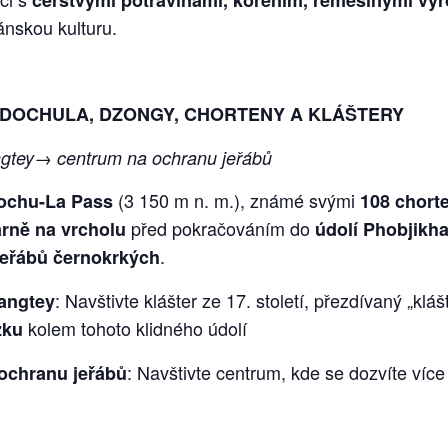
čerstvými potravinami, kořením, řemeslnými výr
ánskou kulturu.
 DOCHULA, DZONGY, CHORTENY A KLÁŠTERY
gtey→ centrum na ochranu jeřábů
(3 150 m n. m.), známé svými
ochu-La Pass
108 chort
před pokračováním do
árně na vrcholu
údolí Phobjikh
.
jeřábů černokrkých
: Navštivte klášter ze 17. století, přezdívaný „klá
angtey
kolem tohoto klidného údolí
zku
: Navštivte centrum, kde se dozvíte víc
ochranu jeřábů