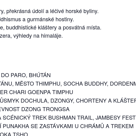
y, překrásná údolí a léčivé horské byliny.
ddhismus a gurmánské hostiny.
e, buddhistické kláštery a posvátná místa.
zera, výhledy na himaláje.
 DO PARO, BHÚTÁN
TÁNU, MĚSTO THIMPHU, SOCHA BUDDHY, DORDENM
TER CHARI GOENPA TIMPHU
ŮSMYK DOCHULA, DZONGY, CHORTENY A KLÁŠTE
EVNOST DZONG TRONGSA
 SCÉNICKÝ TREK BUSHMAN TRAIL, JAMBESY FEST
Í PUNAKHA SE ZASTÁVKAMI U CHRÁMŮ A TREKEM
HOKA TSHO