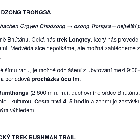
T DZONG TRONGSA
Shachen Orgyen Chodzong → dzong Trongsa – největší 
ině Bhútánu. Čeká nás
, který nás provede
trek Longtey
mi. Medvěda sice nepotkáme, ale možná zahlédneme zají
.
idnějšímu ránu, je možné odhlášení z ubytování mezi 9:0
) a pohodová
.
procházka údolím
(2 800 m n. m.), duchovního srdce Bhútán
Bumthangu
atou kulturou.
a zahrnuje zastávk
Cesta trvá 4–5 hodin
rným výhledem.
ICKÝ TREK BUSHMAN TRAIL