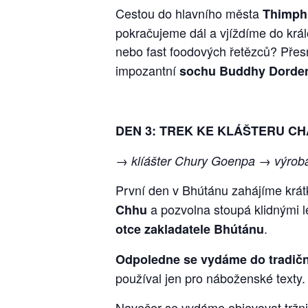
Cestou do hlavního města
Thimph
pokračujeme dál a vjíždíme do krá
nebo fast foodových řetězců? Pře
impozantní
sochu Buddhy Dord
DEN 3: TREK KE KLÁŠTERU C
→ klíášter Chury Goenpa → výrob
První den v Bhútánu zahájíme krá
a pozvolna stoupá klidnými l
Chhu
.
otce zakladatele Bhútánu
Odpoledne se vydáme do tradičn
používal jen pro náboženské texty.
Navečer se vydáme objevovat tržni