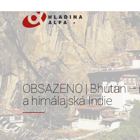
OBSAZENO | Bhútán – n
a himálajská Indie