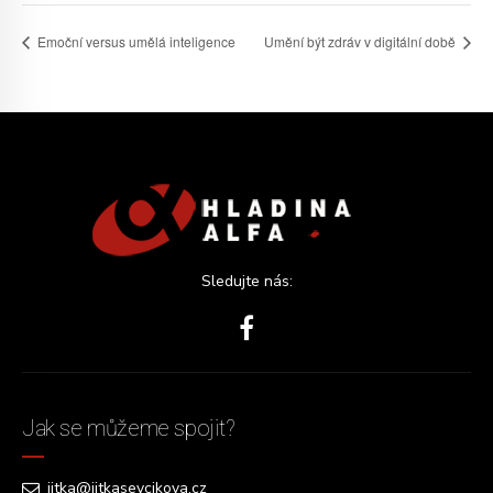
Emoční versus umělá inteligence
Umění být zdráv v digitální době
Sledujte nás:
Jak se můžeme spojit?
jitka@jitkasevcikova.cz