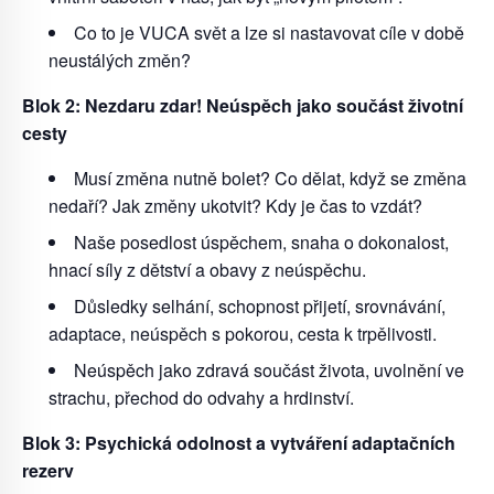
Co to je VUCA svět a lze si nastavovat cíle v době
neustálých změn?
Blok 2: Nezdaru zdar! Neúspěch jako součást životní
cesty
Musí změna nutně bolet? Co dělat, když se změna
nedaří? Jak změny ukotvit? Kdy je čas to vzdát?
Naše posedlost úspěchem, snaha o dokonalost,
hnací síly z dětství a obavy z neúspěchu.
Důsledky selhání, schopnost přijetí, srovnávání,
adaptace, neúspěch s pokorou, cesta k trpělivosti.
Neúspěch jako zdravá součást života, uvolnění ve
strachu, přechod do odvahy a hrdinství.
Blok 3: Psychická odolnost a vytváření adaptačních
rezerv