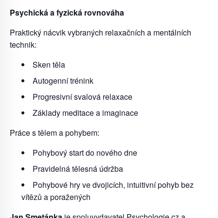
Psychická a fyzická rovnováha
Praktický nácvik vybraných relaxačních a mentálních
technik:
Sken těla
Autogenní trénink
Progresivní svalová relaxace
Základy meditace a imaginace
Práce s tělem a pohybem:
Pohybový start do nového dne
Pravidelná tělesná údržba
Pohybové hry ve dvojicích, intuitivní pohyb bez
vítězů a poražených
Jan Smetánka
je spoluvydavatel Psychologie.cz a