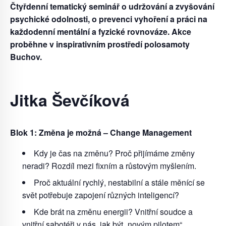
Čtyřdenní tematický seminář o udržování a zvyšování
psychické odolnosti, o prevenci vyhoření a práci na
každodenní mentální a fyzické rovnováze. Akce
proběhne v inspirativním prostředí polosamoty
Buchov.
Jitka Ševčíková
Blok 1: Změna je možná – Change Management
Kdy je čas na změnu? Proč přijímáme změny
neradi? Rozdíl mezi fixním a růstovým myšlením.
Proč aktuální rychlý, nestabilní a stále měnící se
svět potřebuje zapojení různých inteligencí?
Kde brát na změnu energii? Vnitřní soudce a
vnitřní sabotéři v nás, jak být „novým pilotem“.